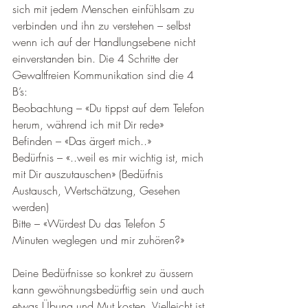
sich mit jedem Menschen einfühlsam zu 
verbinden und ihn zu verstehen – selbst 
wenn ich auf der Handlungsebene nicht 
einverstanden bin. Die 4 Schritte der 
Gewaltfreien Kommunikation sind die 4 
B’s:
Beobachtung – «Du tippst auf dem Telefon 
herum, während ich mit Dir rede»
Befinden – «Das ärgert mich..»
Bedürfnis – «..weil es mir wichtig ist, mich 
mit Dir auszutauschen» (Bedürfnis 
Austausch, Wertschätzung, Gesehen 
werden)
Bitte – «Würdest Du das Telefon 5 
Minuten weglegen und mir zuhören?»
Deine Bedürfnisse so konkret zu äussern 
kann gewöhnungsbedürftig sein und auch 
etwas Übung und Mut kosten. Vielleicht ist 