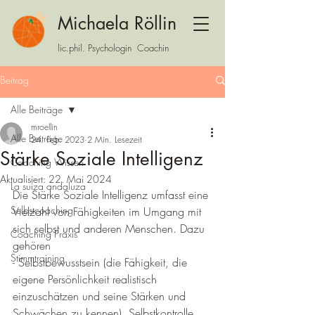
Michaela Röllin
lic.phil. Psychologin Coachin
Beitrag
Alle Beiträge
mroellin
Alle Beiträge
24. Feb. 2023
2 Min. Lesezeit
Stärke Soziale Intelligenz
Coaching Wissen
Aktualisiert:
22. Mai 2024
La suiza andaluza
Die Stärke Soziale Intelligenz umfasst eine 
Selbstcoaching
Vielzahl von Fähigkeiten im Umgang mit 
sich selbst und anderen Menschen. Dazu 
Coaching Praxis
gehören 
Stimmtraining
- Selbstbewusstsein (die Fähigkeit, die 
eigene Persönlichkeit realistisch 
einzuschätzen und seine Stärken und 
Schwächen zu kennen), Selbstkontrolle 