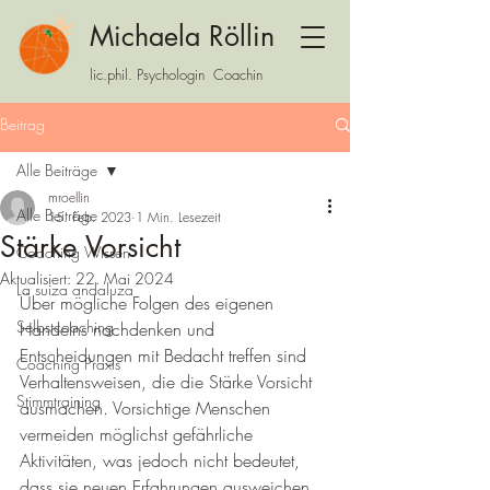
Michaela Röllin
lic.phil. Psychologin Coachin
Beitrag
Alle Beiträge
mroellin
Alle Beiträge
15. Feb. 2023
1 Min. Lesezeit
Stärke Vorsicht
Coaching Wissen
Aktualisiert:
22. Mai 2024
La suiza andaluza
Über mögliche Folgen des eigenen 
Selbstcoaching
Handelns nachdenken und 
Entscheidungen mit Bedacht treffen sind 
Coaching Praxis
Verhaltensweisen, die die Stärke Vorsicht 
Stimmtraining
ausmachen. Vorsichtige Menschen 
vermeiden möglichst gefährliche 
Aktivitäten, was jedoch nicht bedeutet, 
dass sie neuen Erfahrungen ausweichen. 