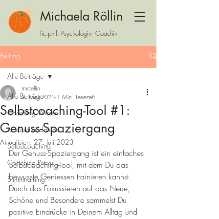
Michaela Röllin
lic.phil. Psychologin Coachin
Beitrag
Alle Beiträge
mroellin
Alle Beiträge
9. Mai 2023
1 Min. Lesezeit
Selbstcoaching-Tool #1:
Coaching Wissen
Genuss-Spaziergang
La suiza andaluza
Aktualisiert:
27. Juli 2023
Selbstcoaching
Der Genuss-Spaziergang ist ein einfaches 
Coaching Praxis
Selbstcoaching-Tool, mit dem Du das 
bewusste Geniessen trainieren kannst. 
Stimmtraining
Durch das Fokussieren auf das Neue, 
Schöne und Besondere sammelst Du 
positive Eindrücke in Deinem Alltag und 