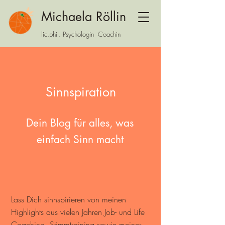
Michaela Röllin
lic.phil. Psychologin Coachin
Sinnspiration
Dein Blog für alles, was
einfach Sinn macht
Lass Dich sinnspirieren von
meinen
Highlights aus vielen Jahren Job- und Life
Coaching, Stimmtraining sowie meiner