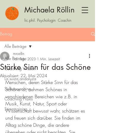
Michaela Röllin
lic.phil. Psychologin Coachin
Beitrag
Alle Beiträge
mroellin
Alle Beiträge
15. Feb. 2023
1 Min. Lesezeit
Stärke Sinn für das Schöne
Coaching Wissen
Aktualisiert:
22. Mai 2024
La suiza andaluza
Menschen, deren Stärke Sinn für das 
Selbstcoaching
Schöne ist, nehmen Schönes in 
verschiedenen Bereichen wie z.B. in 
Coaching Praxis
Musik, Kunst, Natur, Sport oder 
Stimmtraining
Wissenschaft bewusst wahr, schätzen es 
und freuen sich darüber. Sie finden im 
Alltag schöne Dinge, die andere 
übersehen oder nicht beachten. Sie 