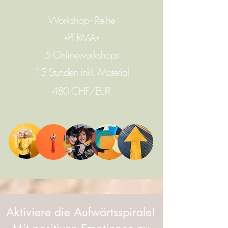
Workshop - Reihe
«PERMA»
5 Onlineworkshops
15 Stunden inkl. Material
480 CHF/EUR
Aktiviere die Aufwärtsspirale!
Alle Workshops