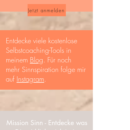
Jetzt anmelden
Entdecke viele kostenlose
Selbstcoaching-Tools in
meinem
Blog
.
Für noch
mehr Sinnspiration folge mir
auf
Instagram
.
Mission Sinn - Entdecke was