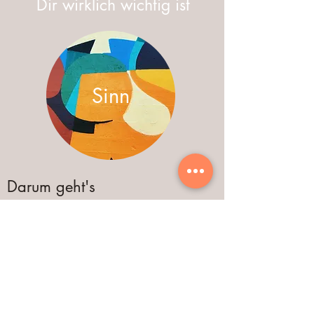
Dir wirklich wichtig ist
Sinn
Darum geht's
Um im Leben einen Sinn zu erkennen, ist es
wichtig, Dich zu fragen, nach welchen
Werten Du Dein Leben ausrichten willst.
Werte sind Leitprinzipien, die im alltäglichen
Leben Orientierung geben, was wichtig, gut
und richtig ist. Sie sind ein wesentlicher
Bestandteil unserer Identität, denn sie