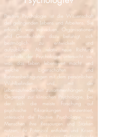
Positive Psychologie ist die Wissenschaft
des gelingenden Lebens und Arbeitens. Sie
erforscht, was Individuen, Organisationen
und Gesellschaften dazu befähigt, sich
bestmöglich zu entwickeln und
aufzublühen. Als relativ neue Richtung
innerhalb der Psychologie untersucht sie,
was das Leben lebenswert macht und
welche Eigenschaften und
Rahmenbedingungen mit dem persönlichen
Wohlbefinden und mit der
Lebenszufriedenheit zusammenhängen. Als
Gegenpol zur klinischen Psychologie, bei
der sich die meiste Forschung auf
psychische Erkrankungen konzentriert,
untersucht
die Positive Psychologie, wie
Menschen ihre Ressourcen und Stärken
nutzen, ihr Potenzial entfalten und Krisen