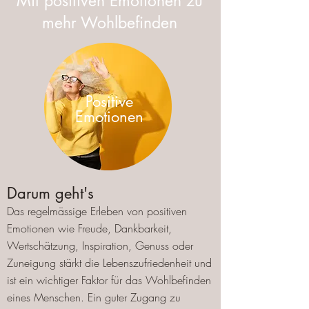
Mit positiven Emotionen zu
im Überblick
mehr Wohlbefinden
Positive
Emotionen
Darum geht's
Das regelmässige Erleben von positiven
Emotionen wie Freude, Dankbarkeit,
Wertschätzung, Inspiration, Genuss oder
Zuneigung stärkt die Lebenszufriedenheit und
ist ein wichtiger Faktor für das Wohlbefinden
eines Menschen. Ein guter Zugang zu