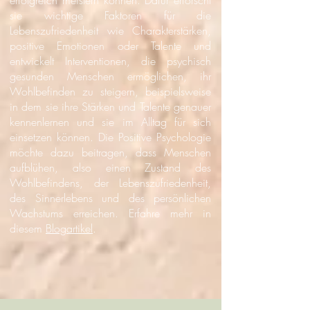
erfolgreich meistern können. Dafür erforscht
sie wichtige Faktoren für die
Lebenszufriedenheit wie Charakterstärken,
positive Emotionen oder Talente und
entwickelt Interventionen, die psychisch
gesunden Menschen ermöglichen, ihr
Wohlbefinden zu steigern, beispielsweise
in dem sie ihre Stärken und Talente genauer
kennenlernen und sie im Alltag für sich
einsetzen können. Die Positive Psychologie
möchte dazu beitragen, dass Menschen
aufblühen, also einen Zustand des
Wohlbefindens, der Lebenszufriedenheit,
des Sinnerlebens und des persönlichen
Wachstums erreichen.
Erfahre mehr in
diesem
Blogartikel
.