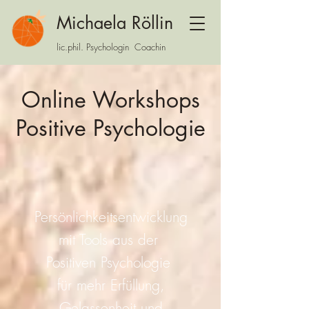
Michaela Röllin
lic.phil. Psychologin Coachin
Online Workshops
Positive Psychologie
Persönlichkeitsentwicklung
mit Tools aus der
Positiven Psychologie
für mehr Erfüllung,
Gelassenheit und