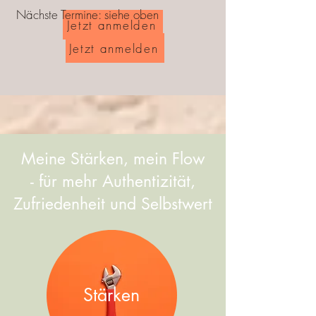
Nächste Termine: siehe oben
Jetzt anmelden
Jetzt anmelden
Meine Stärken, mein Flow
- für mehr Authentizität,
Zufriedenheit und Selbstwert
Stärken