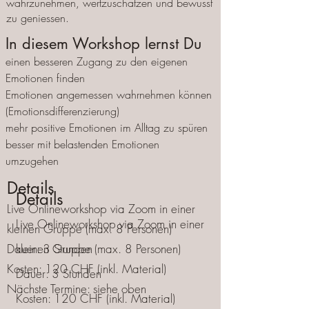
wahrzunehmen, wertzuschätzen und bewusst
zu geniessen.
In diesem Workshop lernst Du
einen besseren Zugang zu den eigenen
Emotionen finden
Emotionen angemessen wahrnehmen können
(Emotionsdifferenzierung)
mehr positive Emotionen im Alltag zu spüren
besser mit belastenden Emotionen
umzugehen
Details
Details
Live Onlineworkshop via Zoom in einer
Live Onlineworkshop via Zoom in einer
kleinen Gruppe (max. 8 Personen)
Dauer: 3 Stunden
kleinen Gruppe (max. 8 Personen)
Kosten: 120 CHF (inkl. Material)
Dauer: 3 Stunden
Nächste Termine: siehe oben
Kosten: 120 CHF (inkl. Material)